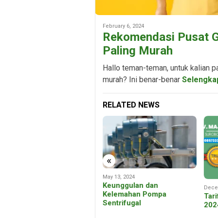
February 6, 2024
Rekomendasi Pusat G
Paling Murah
Hallo teman-teman, untuk kalian p
murah? Ini benar-benar
Selengka
RELATED NEWS
«
May 13, 2024
Keunggulan dan
March 26, 2023
Dece
Kelemahan Pompa
Rekomendasi Jasa Review
Tar
Sentrifugal
Bisnis Murah, Masuk
202
Halaman Google