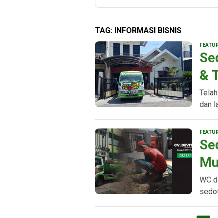
TAG:
INFORMASI BISNIS
FEATU
Se
& 
Telah
dan l
FEATU
Se
Mu
WC d
sedot