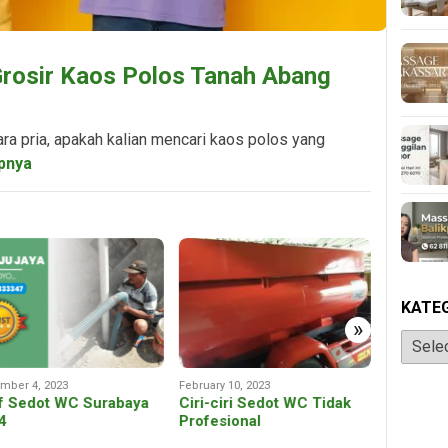
rosir Kaos Polos Tanah Abang
ara pria, apakah kalian mencari kaos polos yang
pnya
KATE
»
Katego
June 26, 2
Keuntun
mber 4, 2023
February 10, 2023
Jasa Im
if Sedot WC Surabaya
Ciri-ciri Sedot WC Tidak
4
Profesional