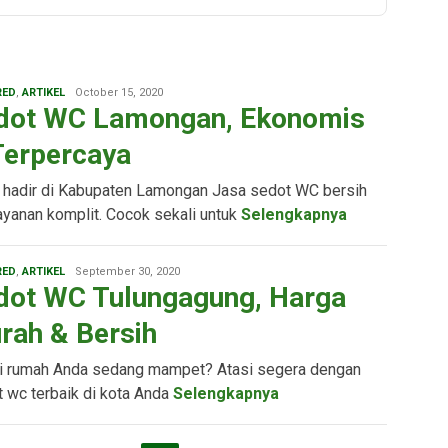
Admin
RED
,
ARTIKEL
October 15, 2020
Bsierad
dot WC Lamongan, Ekonomis
Terpercaya
 hadir di Kabupaten Lamongan Jasa sedot WC bersih
ayanan komplit. Cocok sekali untuk
Selengkapnya
Admin
RED
,
ARTIKEL
September 30, 2020
Bsierad
dot WC Tulungagung, Harga
rah & Bersih
i rumah Anda sedang mampet? Atasi segera dengan
 wc terbaik di kota Anda
Selengkapnya