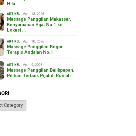
Hila…
ARTIKEL
April 13, 2026
Massage Panggilan Makassar,
Kenyamanan Pijat No.1 ke
Lokasi …
ARTIKEL
April 10, 2026
Massage Panggilan Bogor
Terapis Andalan No.1
ARTIKEL
April 9, 2026
Massage Panggilan Balikpapan,
Pilihan Terbaik Pijat di Rumah
GORI
ri
024
gan Menggunakan
September 30, 2020
February 14, 2023
port Undername
Sedot WC Tulungagung,
Sedot WC Tu
Harga Murah & Bersih
Pelayanan 2