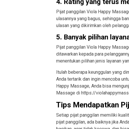
4. Rating yang terus m
Pijat panggilan Viola Happy Massag
ulasannya yang bagus, sehingga ban
ulasan yang dikirimkan oleh pelang
5. Banyak pilihan layan
Pijat panggilan Viola Happy Massa
ditawarkan kepada para pelangganny
menentukan pilihan jenis layanan ya
Itulah beberapa keunggulan yang dimi
Anda tertarik dan ingin mencoba untu
Happy Massage, Anda bisa mengunjun
Massage di https://violahappymass
Tips Mendapatkan Pij
Setiap pijat panggilan memiliki kual
pijat panggilan, ada baiknya jika A
bagikan, agar tidak kecewa, dan bisa