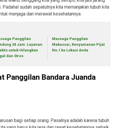
ena waktu senggang kita yang sempit, kita jadi jarang
i. Padahal sudah sepatutnya kita memanjakan tubuh kita
 untuk menjaga dan merawat kesehatannya.
ssage Panggilan
Massage Panggilan
ndung 24 Jam: Layanan
Makassar, Kenyamanan Pijat
aktis untuk Hilangkan
No.1 ke Lokasi Anda
gal dan Stres
at Panggilan Bandara Juanda
rusan bagi setiap orang. Pasalnya adalah karena tubuh
kita yang harus kita jaga dan rawat kesehatannya sebaik