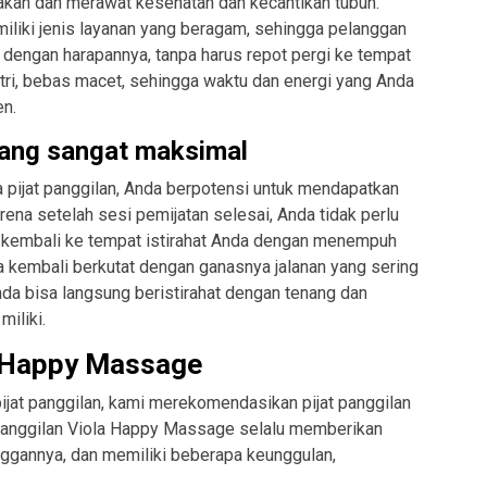
kan dan merawat kesehatan dan kecantikan tubuh.
emiliki jenis layanan yang beragam, sehingga pelanggan
 dengan harapannya, tanpa harus repot pergi ke tempat
antri, bebas macet, sehingga waktu dan energi yang Anda
en.
yang sangat maksimal
 pijat panggilan, Anda berpotensi untuk mendapatkan
arena setelah sesi pemijatan selesai, Anda tidak perlu
k kembali ke tempat istirahat Anda dengan menempuh
 kembali berkutat dengan ganasnya jalanan yang sering
da bisa langsung beristirahat dengan tenang dan
iliki.
a Happy Massage
ijat panggilan, kami merekomendasikan pijat panggilan
 panggilan Viola Happy Massage selalu memberikan
nggannya, dan memiliki beberapa keunggulan,