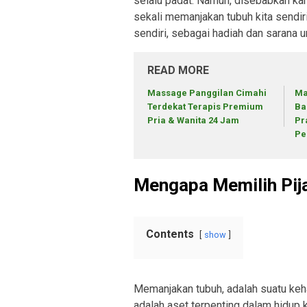
selalu padat. Namun, disebabkan kar
sekali memanjakan tubuh kita sendir
sendiri, sebagai hadiah dan sarana
READ MORE
Massage Panggilan Cimahi
Ma
Terdekat Terapis Premium
Ba
Pria & Wanita 24 Jam
Pr
Pe
Mengapa Memilih Pij
Contents
show
Memanjakan tubuh, adalah suatu keha
adalah aset terpenting dalam hidup 