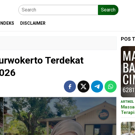
Search
INDEKS
DISCLAIMER
POS 
Purwokerto Terdekat
2026
ARTIKEL
Massa
Terap