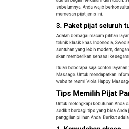
adalah bagian terdalam dari tubuh, s
sebelumnya. Anda wajib berkonsulta
memesan pijat jenis ini.
3. Paket pijat seluruh 
Adalah berbagai macam pilihan layana
teknik klasik khas Indonesia, Swedi
sentuhan yang lebih modern, denga
akan memberikan sensasi kesegaran 
Itulah beberapa saja contoh layanan 
Massage. Untuk mendapatkan informa
website resmi Viola Happy Massage
Tips Memilih Pijat P
Untuk melengkapi kebutuhan Anda da
sedikit berbagi tips yang bisa Anda 
panggilan pilihan Anda. Berikut adal
1. Kemudahan akses