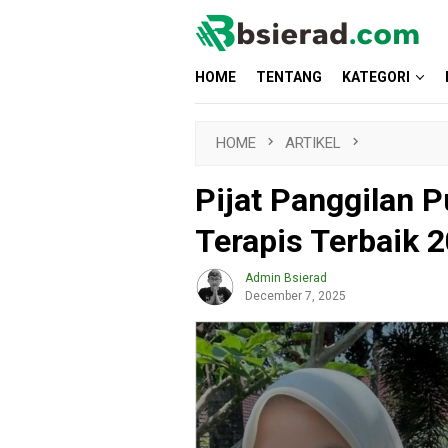
Skip
to
content
HOME
TENTANG
KATEGORI
HOME
ARTIKEL
Pijat Panggilan 
Terapis Terbaik 
Admin Bsierad
December 7, 2025