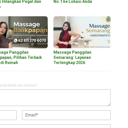
k Hilangkan Pegal dan
No.1 ke Lokasi Anda
s
age Panggilan
Massage Panggilan
kpapan, Pilihan Terbaik
Semarang: Layanan
t di Rumah
Terlengkap 2026
ired fields are marked
*