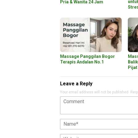
untu
Pria & Wanita 24 Jam
Stre
Massage Panggilan Bogor
Mass
Terapis Andalan No.1
Bali
Pija
Leave a Reply
Your email address will not be published.
Requ