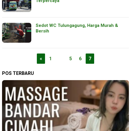
Terpercaya
Sedot WC Tulungagung, Harga Murah &
Bersih
«
1
…
5
6
7
POS TERBARU